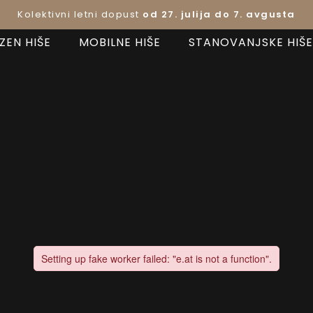
Kolektivni letni dopust
od 27. julija do 7. avgusta
ZEN HIŠE
MOBILNE HIŠE
STANOVANJSKE HIŠE