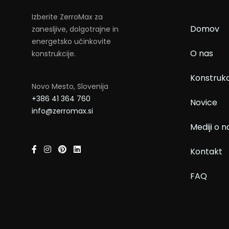
Izberite ZerroMax za
Domov
zanesljive, dolgotrajne in
energetsko učinkovite
O nas
konstrukcije.
Konstrukc
Novo Mesto, Slovenija
+386 41 364 760
Novice
info@zerromax.si
Mediji o n
Kontakt
FAQ