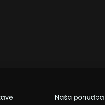
100
zave
Naša ponudba